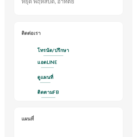
หยุด พฤหัสบดี, อาทิตย์
ติดต่อเรา
โทรนัด/ปรึกษา
แอดLINE
ดูแผนที่
ติดตามFB
แผนที่