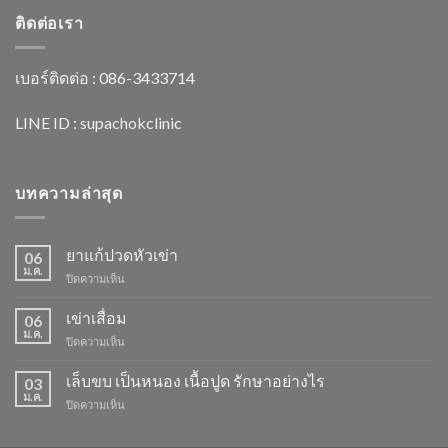
ติดต่อเรา
เบอร์ติดต่อ : 086-3433714
LINE ID : supachokclinic
บทความล่าสุด
ยาแก้ปวดหัวเข่า
06
ม.ค.
ปิดความเห็น
บน
ยา
แก้
เข่าเสื่อม
06
ปวด
ม.ค.
ปิดความเห็น
บน
หัว
เข่า
เข่า
เสื่อม
เล็บขบ เป็นหนอง เนื้อปูด รักษาอย่างไร
03
ม.ค.
ปิดความเห็น
บน
เล็บ
ขบ