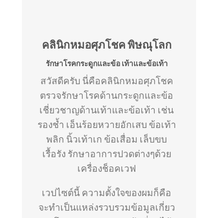
คลินิกหมอศุภโชค พิษณุโลก
รักษาโรคกระดูกและข้อ เท้าและข้อเท้า
สวัสดีครับ นี่คือคลินิกหมอศุภโชค
ตรวจรักษาโรคด้านกระดูกและข้อ
เชี่ยวชาญด้านเท้าและข้อเท้า เช่น
รองช้ำ เอ็นร้อยหวายอักเสบ ข้อเท้า
พลิก นิ้วเท้าเก ข้อเสื่อม เล็บขบ
เรื้อรัง รักษาอาการปวดต่างๆด้วย
เครื่องช็อคเวฟ
เวปไซต์นี้ ความตั้งใจของผมก็คือ
จะทำเป็นแหล่งรวบรวมข้อมูลเกี่ยว