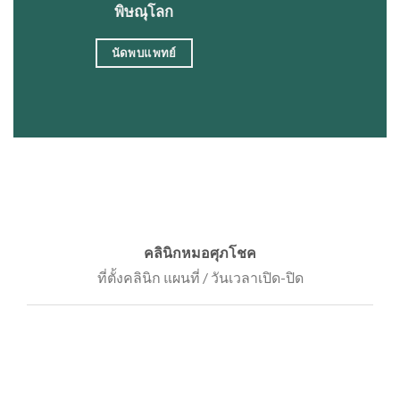
พิษณุโลก
นัดพบแพทย์
คลินิกหมอศุภโชค
ที่ตั้งคลินิก แผนที่ / วันเวลาเปิด-ปิด