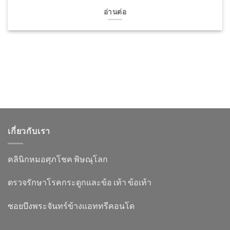
อ่านต่อ
เกี่ยวกับเรา
คลินิกหมอศุภโชค พิษณุโลก
ตรวจรักษาโรคกระดูกและข้อ เท้า ข้อเท้า
ซอยบึงพระจันทร์ข้างแอททรีคอนโด